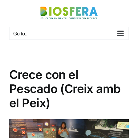
Skip
to
content
Go to...
Crece con el
Pescado (Creix amb
el Peix)