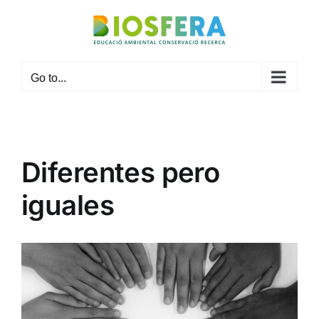
Skip
to
content
Go to...
Diferentes pero
iguales