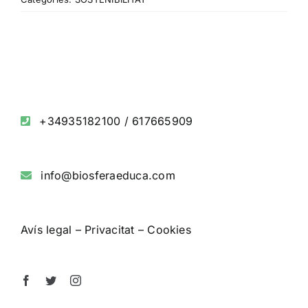
+34935182100
/
617665909
info@biosferaeduca.com
Avís legal
–
Privacitat
–
Cookies