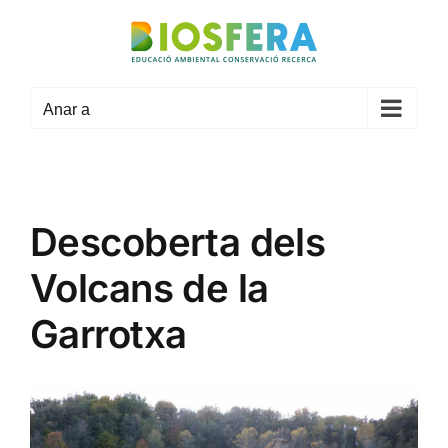
Skip
to
content
Anar a
Descoberta dels
Volcans de la
Garrotxa