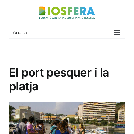
Skip
to
content
Anar a
El port pesquer i la
platja