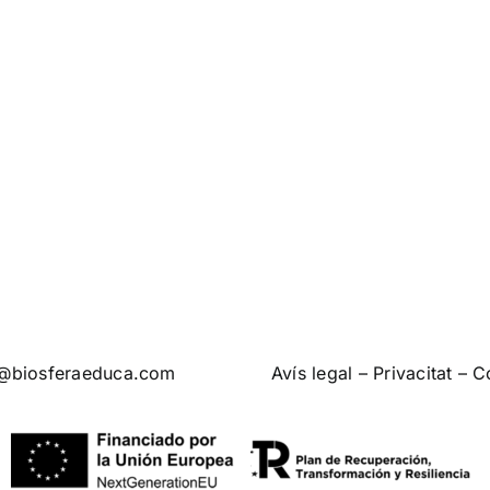
o@biosferaeduca.com
Avís legal
–
Privacitat
–
C