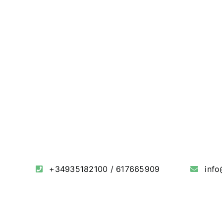
+34935182100
/
617665909
inf