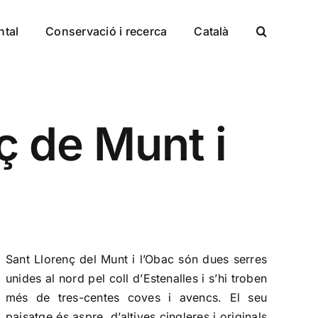
ntal
Conservació i recerca
Català
ç de Munt i
Sant Llorenç del Munt i l’Obac són dues serres
unides al nord pel coll d’Estenalles i s’hi troben
més de tres-centes coves i avencs. El seu
paisatge és aspre, d’altives cingleres i originals