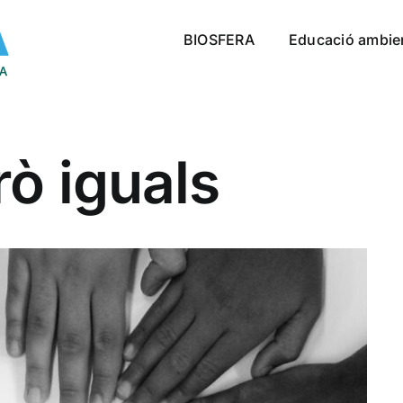
BIOSFERA
Educació ambie
rò iguals