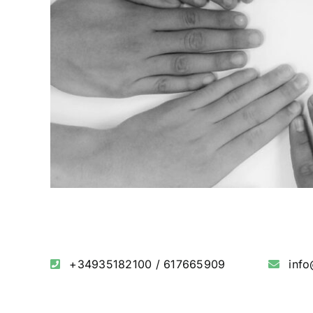
+34935182100
/
617665909
inf