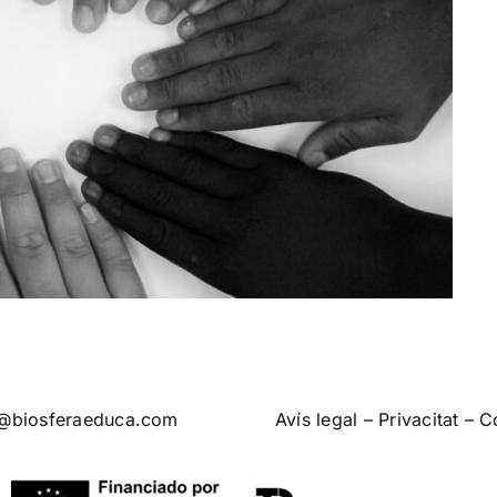
o@biosferaeduca.com
Avís legal
–
Privacitat
–
C