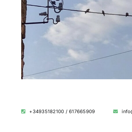
+34935182100
/
617665909
inf