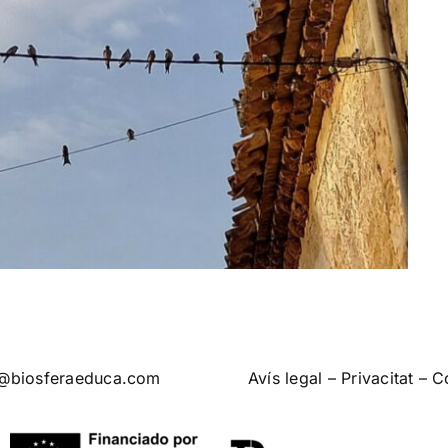
o@biosferaeduca.com
Avís legal
–
Privacitat
–
C